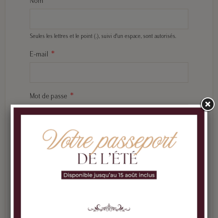
Nom
Seules les lettres et le point (.), suivi d'un espace, sont autorisés.
E-mail
Mot de passe
Date de naissance
(Ex. : 31/05/1970)
J'accepte les conditions générales et la politique de
confidentialité