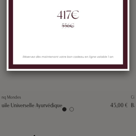
Cinq Mondes
Baume aux 3 Huiles Ayurvédiques
42,00 €