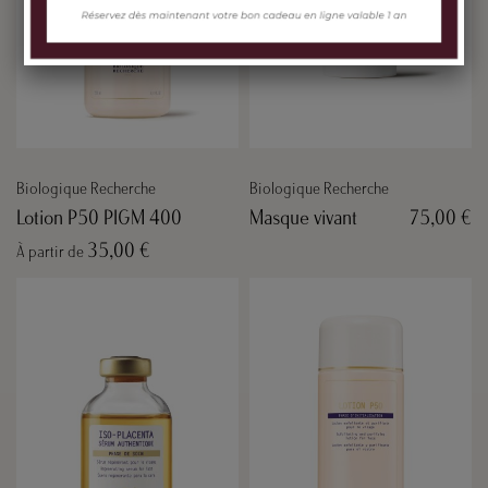
Biologique Recherche
Biologique Recherche
Lotion P50 PIGM 400
Masque vivant
75,00 €
35,00 €
À partir de