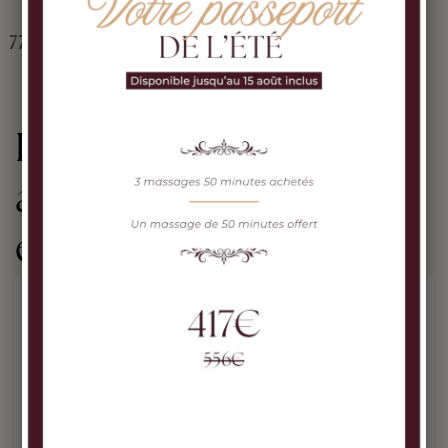
Cinq Mondes
Masque biocellulose défroissage express
72,00 €
Les clients qui ont
acheté ce produit ont
également acheté :