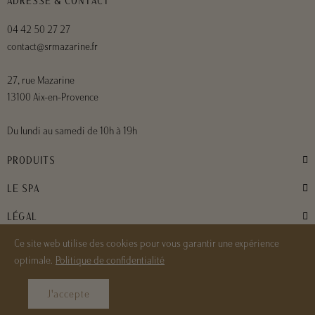
ADRESSE & CONTACT
04 42 50 27 27
contact@srmazarine.fr
27, rue Mazarine
13100 Aix-en-Provence
Du lundi au samedi de 10h à 19h
PRODUITS
LE SPA
LÉGAL
Ce site web utilise des cookies pour vous garantir une expérience
optimale.
Politique de confidentialité
RÉSERVER
2024 © Spa SR Mazarine
J'accepte
Développé par
C’est Nous - L’agence