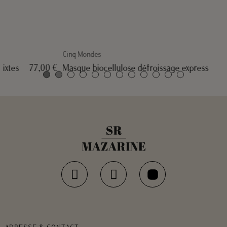
Cinq Mondes
Masque biocellulose défroissage express
72,00 €