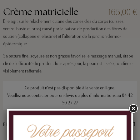
165,00 €
Crème matricielle
Elle agit sur le relâchement cutané des zones clés du corps (cuisses,
ventre, buste et bras) causé par la baisse de production des fibres de
soutien (collagène et élastine) et l’altération de la jonction dermo-
épidermique.
Sa texture fine, soyeuse et non grasse favorise le massage manuel, étape
clé de l’efficacité du produit. Jour après jour, la peau est lissée, tonifiée et
visiblement raffermie.
Ce produit n’est pas disponible à la vente en ligne.
Veuillez nous contacter pour un devis ou plus d’informations au
04 42
50 27 27
BIOLOGIQUE RECHERCHE