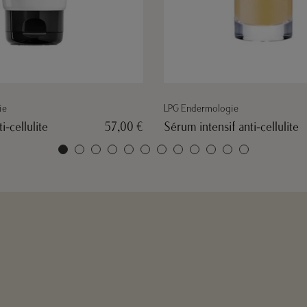
ie
Cinq Mondes
 anti-cellulite
69,00 €
Crème jambes et pieds légers