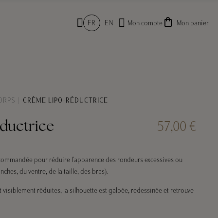
shopping_bag
FR
EN
Mon compte
Mon panier
ORPS
CRÈME LIPO-RÉDUCTRICE
57,00 €
ductrice
ecommandée pour réduire l’apparence des rondeurs excessives ou
ches, du ventre, de la taille, des bras).
t visiblement réduites, la silhouette est galbée, redessinée et retrouve