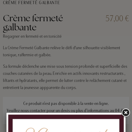
CRÈME FERMETÉ GALBANTE
57,00 €
Crème fermeté
galbante
Regagner en fermeté et en tonicité
La Crème Fermeté Galbante relève le défi d'une silhouette visiblement
tonique, raffermie et galbée.
Sa formule déclenche une mise sous tension profonde et superficielle des
couches cutanées de la peau. Enrichie en actifs innovants restructurants ,
liftants et hydratants, elle permet de lutter contre le relâchement cutané et
entretient la jeunesse appparente du corps.
Ce produit n’est pas disponible à la vente en ligne.
Veuillez nous contacter pour un devis ou plus d’informations au
04 42
50 27 27